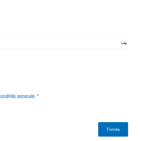
condițiile generale
.
*
Trimite