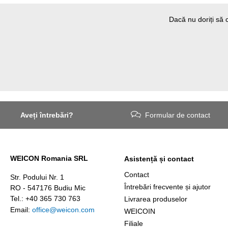
Dacă nu doriți să c
Aveți întrebări?
Formular de contact
WEICON Romania SRL
Asistență și contact
Contact
Str. Podului Nr. 1
Întrebări frecvente și ajutor
RO - 547176 Budiu Mic
Tel.: +40 365 730 763
Livrarea produselor
Email:
office@weicon.com
WEICOIN
Filiale