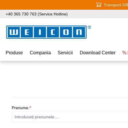
Transport GRA
i la conținutul principal
Sari la căutare
Sari la navigarea principală
+40 365 730 763 (Service Hotline)
Produse
Compania
Servicii
Download Center
% 
Prenume
*