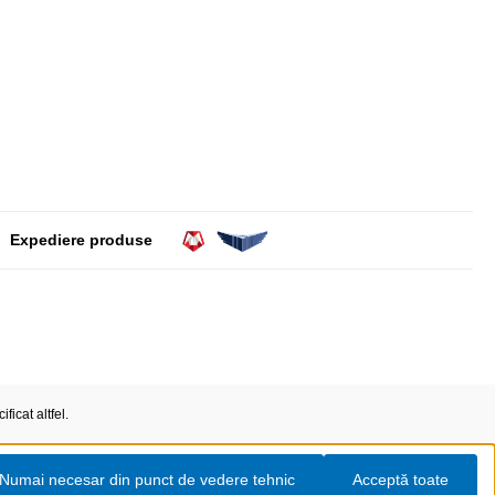
Expediere produse
ficat altfel.
Numai necesar din punct de vedere tehnic
Acceptă toate