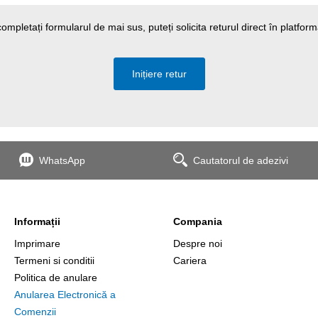
ompletați formularul de mai sus, puteți solicita returul direct în platfo
Inițiere retur
WhatsApp
Cautatorul de adezivi
Informații
Compania
Imprimare
Despre noi
Termeni si conditii
Cariera
Politica de anulare
Anularea Electronică a
Comenzii