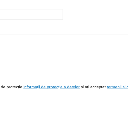
e de protecție
informații de protecție a datelor
și ați acceptat
termenii și 