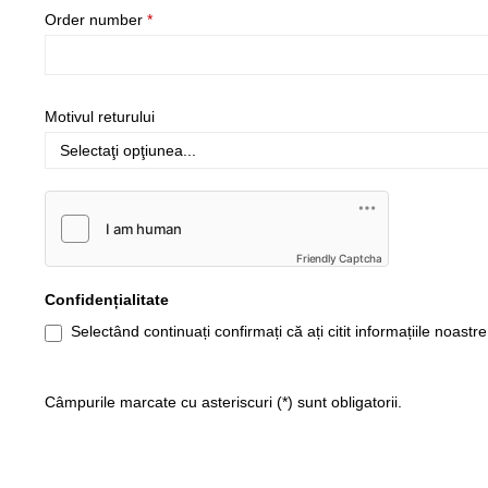
Order number
*
Motivul returului
Friendly Captcha
Confidențialitate
Selectând continuați confirmați că ați citit informațiile noastr
Câmpurile marcate cu asteriscuri (*) sunt obligatorii.