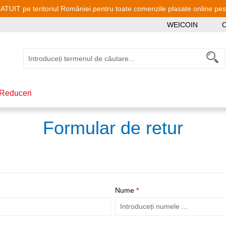
TUIT pe teritoriul României pentru toate comenzile plasate online pe
WEICOIN
C
Reduceri
Formular de retur
Nume
*