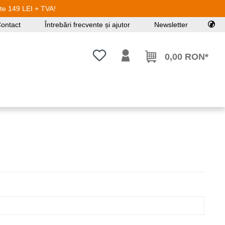
ste 149 LEI + TVA!
ontact
Întrebări frecvente și ajutor
Newsletter
Aveți 0 articole din lista de dorințe
0,00 RON*