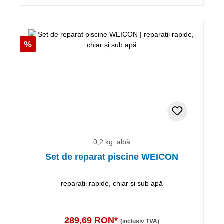
Reducere
%
0,2 kg, albă
Set de reparat piscine WEICON
reparații rapide, chiar și sub apă
289,69 RON*
(inclusiv TVA)