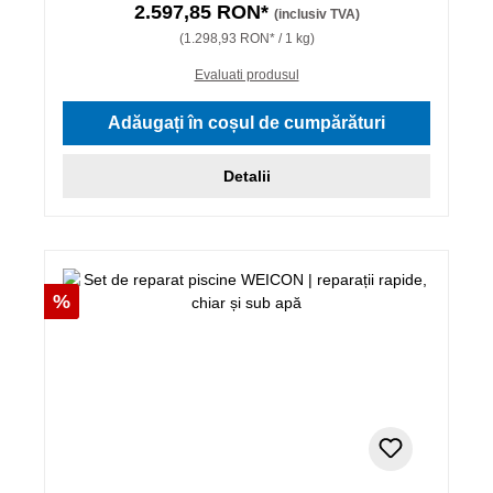
2.597,85 RON*
(inclusiv TVA)
(1.298,93 RON* / 1 kg)
Evaluati produsul
Adăugați în coșul de cumpărături
Detalii
Reducere
%