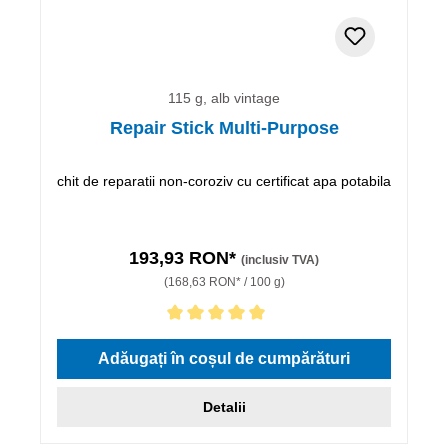
115 g, alb vintage
Repair Stick Multi-Purpose
chit de reparatii non-coroziv cu certificat apa potabila
193,93 RON*
(inclusiv TVA)
(168,63 RON* / 100 g)
Evaluarea medie de 5 din 5 stele
Adăugați în coșul de cumpărături
Detalii