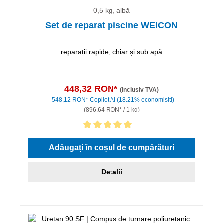
0,5 kg, albă
Set de reparat piscine WEICON
reparații rapide, chiar și sub apă
448,32 RON*
(inclusiv TVA)
548,12 RON*
Copilot AI
(18.21% economisiti)
(896,64 RON* / 1 kg)
Evaluarea medie de 5 din 5 stele
Adăugați în coșul de cumpărături
Detalii