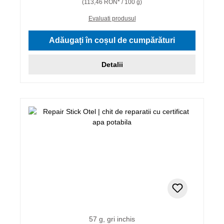
(113,46 RON* / 100 g)
Evaluati produsul
Adăugați în coșul de cumpărături
Detalii
57 g, gri inchis