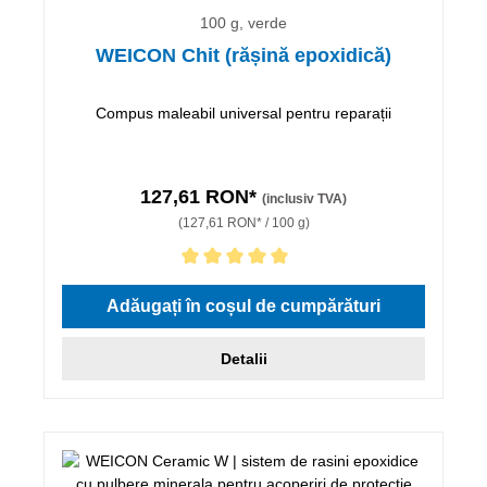
100 g, verde
WEICON Chit (rășină epoxidică)
Compus maleabil universal pentru reparații
127,61 RON*
(inclusiv TVA)
(127,61 RON* / 100 g)
Evaluarea medie de 5 din 5 stele
Adăugați în coșul de cumpărături
Detalii