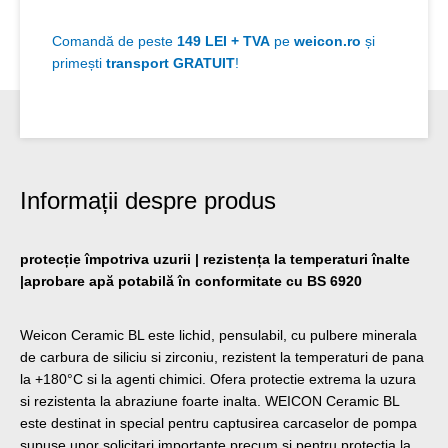
Comandă de peste
149 LEI + TVA
pe
weicon.ro
și
primești
transport GRATUIT
!
Informații despre produs
protecție împotriva uzurii | rezistența la temperaturi înalte
|aprobare apă potabilă în conformitate cu BS 6920
Weicon Ceramic BL este lichid, pensulabil, cu pulbere minerala
de carbura de siliciu si zirconiu, rezistent la temperaturi de pana
la +180°C si la agenti chimici. Ofera protectie extrema la uzura
si rezistenta la abraziune foarte inalta. WEICON Ceramic BL
este destinat in special pentru captusirea carcaselor de pompa
supuse unor solicitari importante precum si pentru protectia la