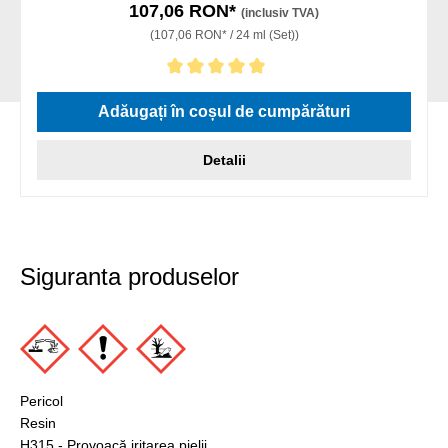
107,06 RON*
(inclusiv TVA)
(107,06 RON* / 24 ml (Set))
Evaluarea medie de 5 din 5 stele
Adăugați în coșul de cumpărături
Detalii
Siguranta produselor
Pericol
Resin
H315 - Provoacă iritarea pielii.