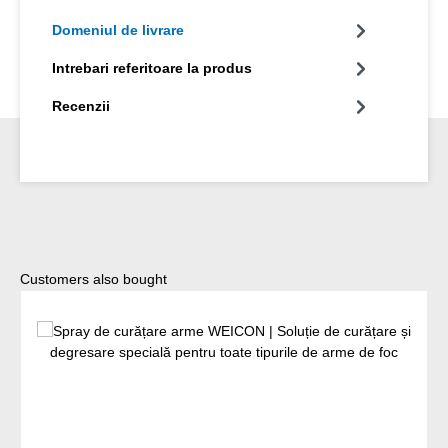
Domeniul de livrare
Intrebari referitoare la produs
Recenzii
Sari peste galeria de produse
Customers also bought