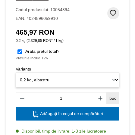
Codul produsului:
10054394
Adaugar
EAN:
4024596059910
465,97 RON
Preț obișnuit:
0.2 kg
(2.329,85 RON* / 1 kg)
Arata prețul total?
Preturile includ TVA
Variants
Canti
buc
Adăugați în coșul de cumpărături
Disponibil, timp de livrare: 1-3 zile lucratoare