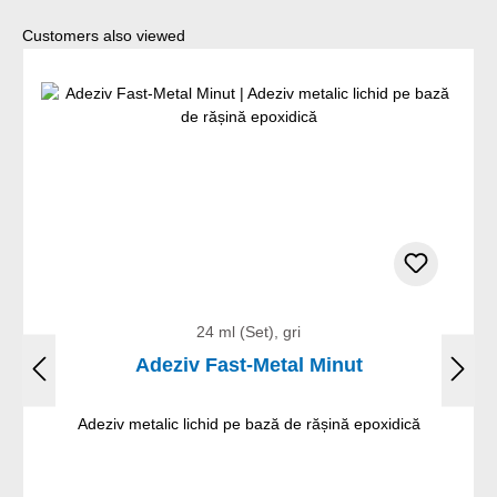
Sari peste galeria de produse
Customers also viewed
24 ml (Set), gri
Adeziv Fast-Metal Minut
Adeziv metalic lichid pe bază de rășină epoxidică