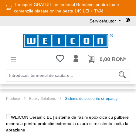
Transport GRATUIT pe teritoriul României pentru toate
Sari la conținutul principal
comenzile plasate online peste 149 LEI + TVA!
Service/ajutor
Aveți 0 articole din lista de dorințe
0,00 RON*
Produse
Epoxy Solutions
Sisteme de acoperire și reparații
Sari peste galeria de imagini