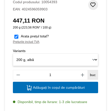
Codul produsului:
10054393
Adaugar
EAN:
4024596059903
447,11 RON
Preț obișnuit:
200 g
(223,56 RON* / 100 g)
Arata prețul total?
Preturile includ TVA
Variants
Canti
buc
Adăugați în coșul de cumpărături
Disponibil, timp de livrare: 1-3 zile lucratoare