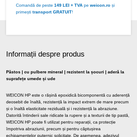
Comandă de peste
149 LEI + TVA
pe
weicon.ro
și
primești
transport GRATUIT
!
Informații despre produs
Păstos | cu pulbere mineral | rezistent la șocuri | aderă la
suprafețe umede și ude
WEICON HP este o rășină epoxidică bicomponentă cu aderență
deosebit de înaltă, rezistență la impact extrem de mare precum
și o înaltă elasticitate reziduală și i rezistență la abraziune.
Datorită întinderii sale ridicate la rupere și a texturii de tip pastă,
WEICON HP poate fi utilizat pentru reparații, ca protecție
împotriva abraziunii, precum și pentru căptușirea
echipamentelor puternic solicitate. De asemenea, adezivul