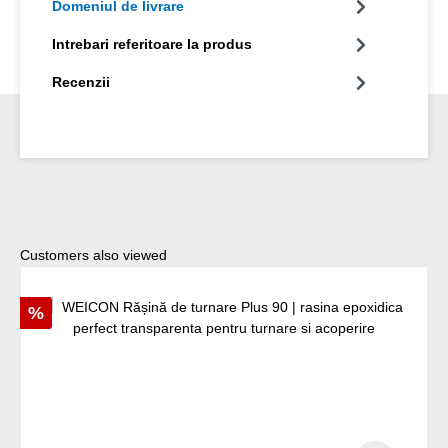
Domeniul de livrare
Intrebari referitoare la produs
Recenzii
Sari peste galeria de produse
Customers also viewed
Reducere
%