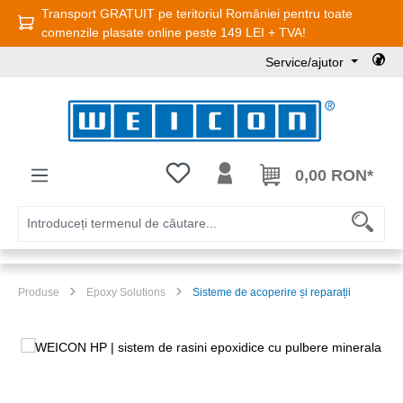
Transport GRATUIT pe teritoriul României pentru toate
Sari la conținutul principal
comenzile plasate online peste 149 LEI + TVA!
Service/ajutor
Aveți 0 articole din lista de dorințe
0,00 RON*
Produse
Epoxy Solutions
Sisteme de acoperire și reparații
Sari peste galeria de imagini