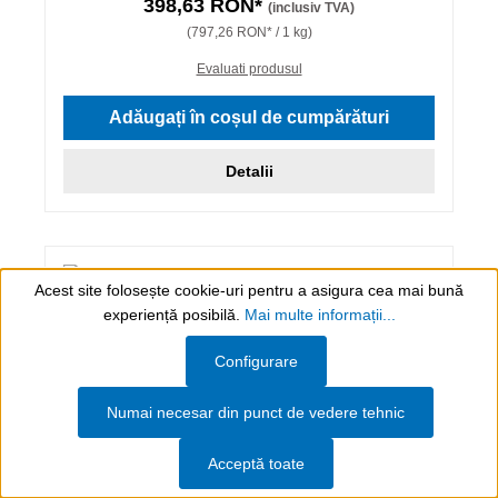
398,63 RON*
(inclusiv TVA)
(797,26 RON* / 1 kg)
Evaluati produsul
Adăugați în coșul de cumpărături
Detalii
Acest site folosește cookie-uri pentru a asigura cea mai bună
experiență posibilă.
Mai multe informații...
Show toolbar
Configurare
Numai necesar din punct de vedere tehnic
Acceptă toate