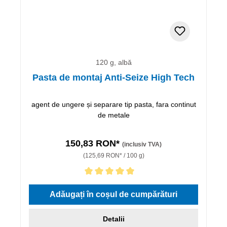
120 g, albă
Pasta de montaj Anti-Seize High Tech
agent de ungere și separare tip pasta, fara continut
de metale
150,83 RON*
(inclusiv TVA)
(125,69 RON* / 100 g)
Evaluarea medie de 5 din 5 stele
Adăugați în coșul de cumpărături
Detalii