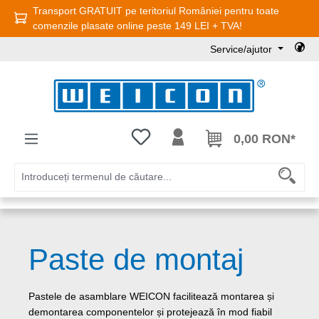
Transport GRATUIT pe teritoriul României pentru toate
Sari la conținutul principal
comenzile plasate online peste 149 LEI + TVA!
Service/ajutor
Aveți 0 articole din lista de dorințe
0,00 RON*
Paste de montaj
Pastele de asamblare WEICON facilitează montarea și
demontarea componentelor și protejează în mod fiabil