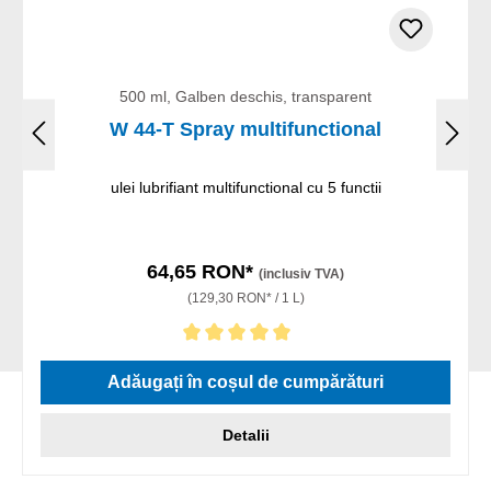
500 ml, Galben deschis, transparent
W 44-T Spray multifunctional
ulei lubrifiant multifunctional cu 5 functii
64,65 RON*
(inclusiv TVA)
(129,30 RON* / 1 L)
Evaluarea medie de 5 din 5 stele
Adăugați în coșul de cumpărături
Detalii