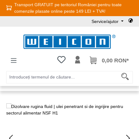
Transport GRATUIT pe teritoriul României pentru toate
Sari la conținutul principal
comenzile plasate online peste 149 LEI + TVA!
Service/ajutor
Aveți 0 articole din lista de dorințe
0,00 RON*
Sari peste galeria de imagini