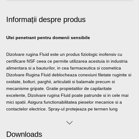
Informații despre produs
Ulei penetrant pentru domenii sensibile
Dizolvare rugina Fluid este un produs fiziologic inofensiv cu
certificare NSF ceea ce permite utilizarea acestuia in industria
alimentara si a bauturilor, in cea farmaceutica si cosmetica
Dizolvare Rugina Fluid deblocheaza conexiuni filetate ruginite si
oxidate, bolturi, parghii, articulatii si balamale precum si
mecanisme gripate. Gratie propietatilor de capilaritate
excelente, Dizolvare rugina Fluid poate patrunde si in cele mai
mici spatii. Asigura functionabilitatea pieselor mecanice si a
contactelor electrice. Spray-ul protejeaza pe termen lung
impotriva coroziunii si oxidarii. Curata si protejeaza suprafetele
metalice, piesele mecanice si sistemele electrice . Datorita
formulei sale speciale si certificarii NSF, WEICON Dizolvare
Downloads
Rugina Fluid poate contribui la imbunatatirea sigurantei si