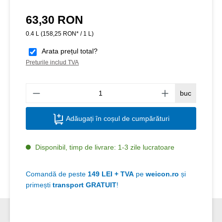
63,30 RON
Preț obișnuit:
0.4 L
(158,25 RON* / 1 L)
Arata prețul total?
Preturile includ TVA
Canti
buc
Adăugați în coșul de cumpărături
Disponibil, timp de livrare: 1-3 zile lucratoare
Comandă de peste
149 LEI + TVA
pe
weicon.ro
și
primești
transport GRATUIT
!