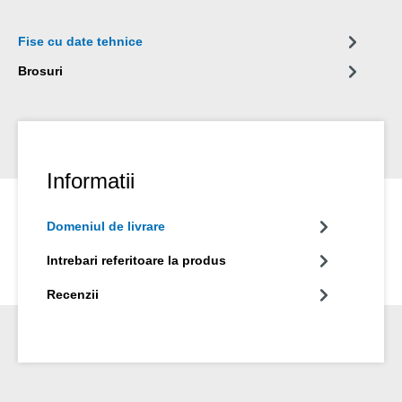
sanatatii la locul de munca.
Fise cu date tehnice
Brosuri
Informatii
Domeniul de livrare
Intrebari referitoare la produs
Recenzii