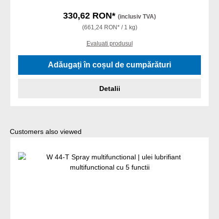
330,62 RON*
(inclusiv TVA)
(661,24 RON* / 1 kg)
Evaluati produsul
Adăugați în coșul de cumpărături
Detalii
Sari peste galeria de produse
Customers also viewed