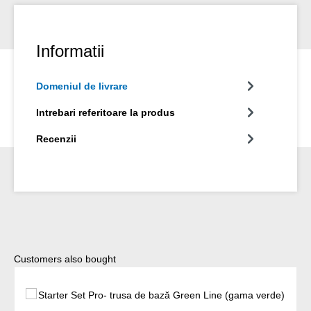
Informatii
Domeniul de livrare
Intrebari referitoare la produs
Recenzii
Sari peste galeria de produse
Customers also bought