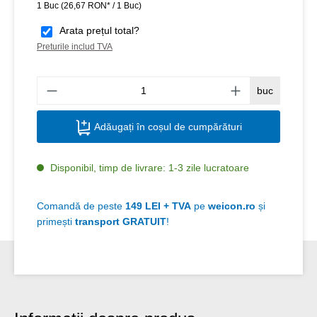
1 Buc
(26,67 RON* / 1 Buc)
Arata prețul total?
Preturile includ TVA
Canti
buc
Adăugați în coșul de cumpărături
Disponibil, timp de livrare: 1-3 zile lucratoare
Comandă de peste
149 LEI + TVA
pe
weicon.ro
și
primești
transport GRATUIT
!