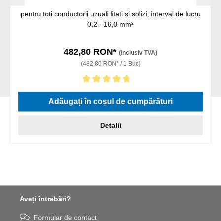
pentru toti conductorii uzuali litati si solizi, interval de lucru
0,2 - 16,0 mm²
482,80 RON*
(inclusiv TVA)
(482,80 RON* / 1 Buc)
Evaluarea medie de 4.75 din 5 stele
Adăugați în coșul de cumpărături
Detalii
Aveți întrebări?
Formular de contact