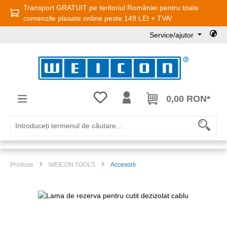
Transport GRATUIT pe teritoriul României pentru toate
Sari la conținutul principal
comenzile plasate online peste 149 LEI + TVA!
Service/ajutor
Aveți 0 articole din lista de dorințe
0,00 RON*
Produse
WEICON TOOLS
Accesorii
Sari peste galeria de imagini