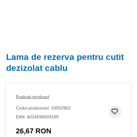
Lama de rezerva pentru cutit
dezizolat cablu
Evaluati produsul
Codul produsului:
10002962
Adaugar
EAN:
4024596009199
26,67 RON
Preț obișnuit: