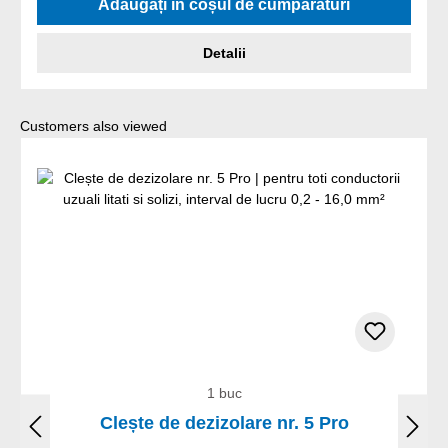
Adăugați în coșul de cumpărături
Detalii
Sari peste galeria de produse
Customers also viewed
1 buc
Clește de dezizolare nr. 5 Pro