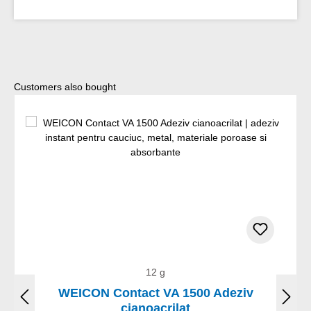
Sari peste galeria de produse
Customers also bought
12 g
WEICON Contact VA 1500 Adeziv
cianoacrilat