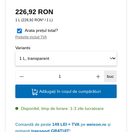
226,92 RON
Preț obișnuit:
1 L
(226,92 RON* / 1 L)
Arata prețul total?
Preturile includ TVA
Variants
Canti
buc
Adăugați în coșul de cumpărături
Disponibil, timp de livrare: 1-3 zile lucratoare
Comandă de peste
149 LEI + TVA
pe
weicon.ro
și
primești
transport GRATUIT
!