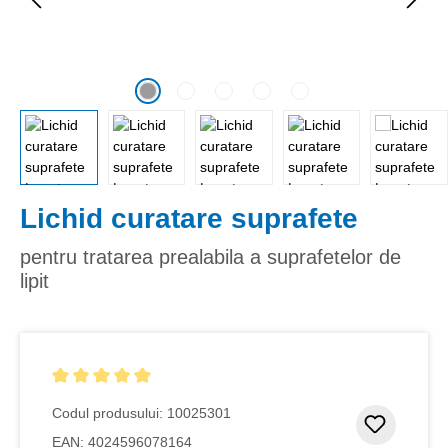
Lichid curatare suprafete
pentru tratarea prealabila a suprafetelor de
lipit
Evaluarea medie de 5 din 5 stele
Codul produsului:
10025301
Adaugar
EAN:
4024596078164