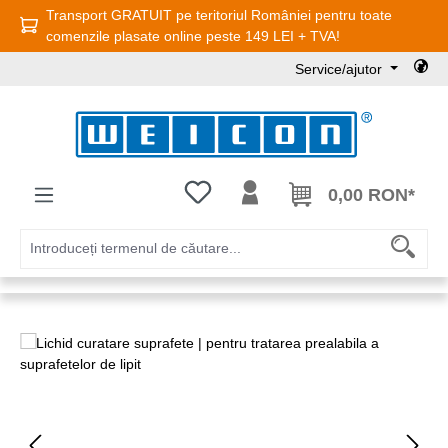
Transport GRATUIT pe teritoriul României pentru toate
Sari la conținutul principal
comenzile plasate online peste 149 LEI + TVA!
Service/ajutor
Aveți 0 articole din lista de dorințe
0,00 RON*
Sari peste galeria de imagini