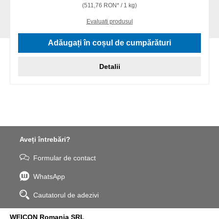
(511,76 RON* / 1 kg)
Evaluati produsul
Adăugați în coșul de cumpărături
Detalii
Aveți întrebări?
Formular de contact
WhatsApp
Cautatorul de adezivi
WEICON Romania SRL