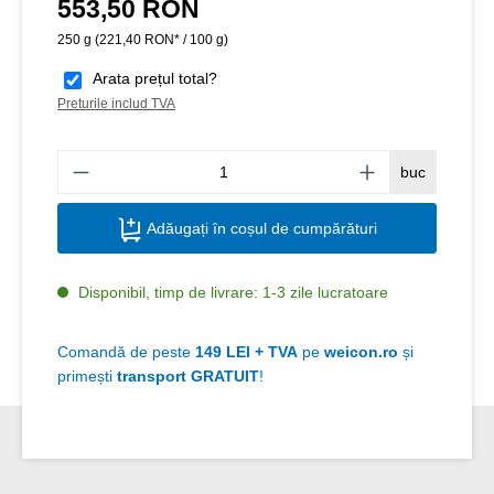
553,50 RON
Preț obișnuit:
250 g
(221,40 RON* / 100 g)
Arata prețul total?
Preturile includ TVA
Canti
buc
Adăugați în coșul de cumpărături
Disponibil, timp de livrare: 1-3 zile lucratoare
Comandă de peste
149 LEI + TVA
pe
weicon.ro
și
primești
transport GRATUIT
!