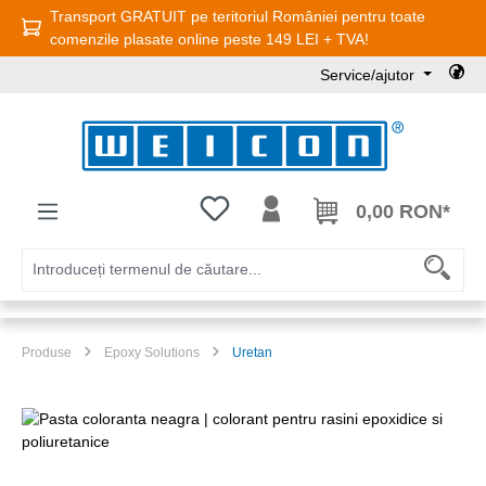
Transport GRATUIT pe teritoriul României pentru toate
Sari la conținutul principal
comenzile plasate online peste 149 LEI + TVA!
Service/ajutor
Aveți 0 articole din lista de dorințe
0,00 RON*
Produse
Epoxy Solutions
Uretan
Sari peste galeria de imagini