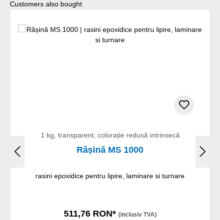
Sari peste galeria de produse
Customers also bought
1 kg, transparent, colorație redusă intrinsecă
Rășină MS 1000
rasini epoxidice pentru lipire, laminare si turnare
511,76 RON*
(inclusiv TVA)