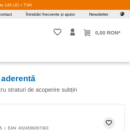
ste 149 LEI + TVA!
ontact
Întrebări frecvente și ajutor
Newsletter
Aveți 0 articole din lista de dorințe
0,00 RON*
 aderentă
ru straturi de acoperire subțiri
Adaugar
5
|
EAN:
4024596097363