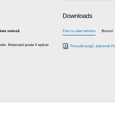
Downloads
itate redusă
Fise cu date tehnice
Brosuri
ide. Materialul poate fi aplicat
Pensulă lungă, aderentă Fi