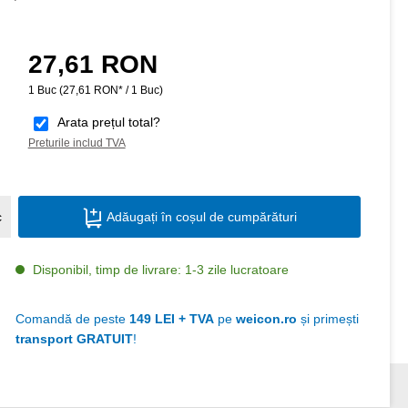
27,61 RON
Preț obișnuit:
1 Buc
(27,61 RON* / 1 Buc)
Arata prețul total?
Preturile includ TVA
Cantitate produs: Introduceți cantitatea do
c
Adăugați în coșul de cumpărături
Disponibil, timp de livrare: 1-3 zile lucratoare
Comandă de peste
149 LEI + TVA
pe
weicon.ro
și primești
transport GRATUIT
!