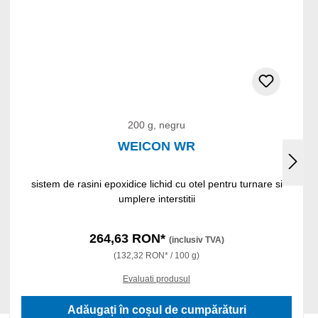
200 g, negru
WEICON WR
sistem de rasini epoxidice lichid cu otel pentru turnare si
umplere interstitii
264,63 RON*
(inclusiv TVA)
(132,32 RON* / 100 g)
Evaluati produsul
Adăugați în coșul de cumpărături