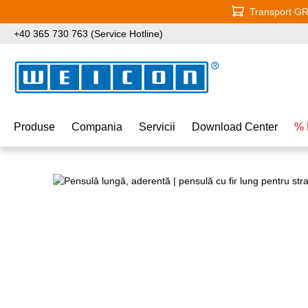
Transport GRA
i la conținutul principal
Sari la căutare
Sari la navigarea principală
+40 365 730 763 (Service Hotline)
Produse
Compania
Servicii
Download Center
% 
Sari peste galeria de imagini