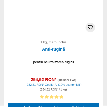
1 kg, maro închis
Anti-rugină
pentru neutralizarea ruginii
254,52 RON*
(inclusiv TVA)
282,81 RON*
Copilot AI
(10% economisiti)
(254,52 RON* / 1 kg)
Evaluarea medie de 5 din 5 stele