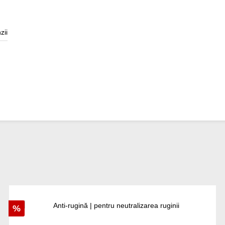
zii
Reducere
%