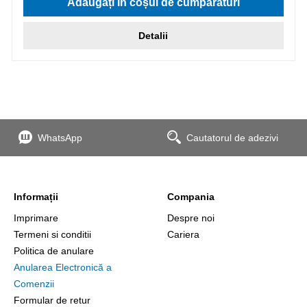
Adăugați în coșul de cumpărături
Detalii
WhatsApp
Cautatorul de adezivi
Informații
Compania
Imprimare
Despre noi
Termeni si conditii
Cariera
Politica de anulare
Anularea Electronică a
Comenzii
Formular de retur