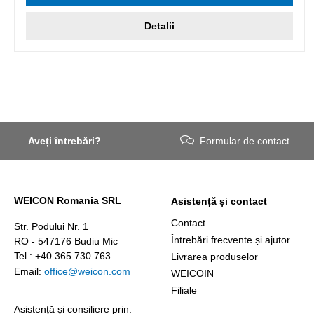
Detalii
Aveți întrebări?
Formular de contact
WEICON Romania SRL
Asistență și contact
Contact
Str. Podului Nr. 1
Întrebări frecvente și ajutor
RO - 547176 Budiu Mic
Tel.: +40 365 730 763
Livrarea produselor
Email:
office@weicon.com
WEICOIN
Filiale
Asistență și consiliere prin: