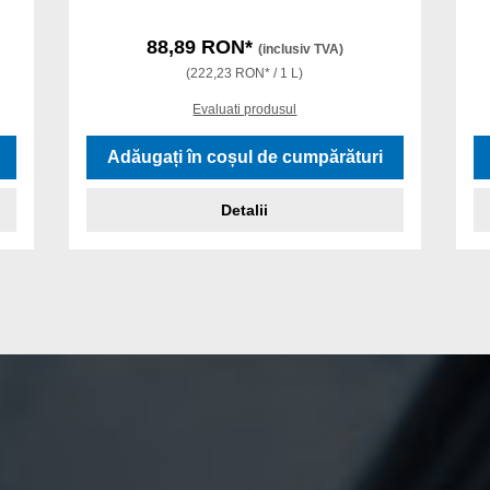
88,89 RON*
(inclusiv TVA)
(222,23 RON* / 1 L)
Evaluati produsul
Adăugați în coșul de cumpărături
Detalii