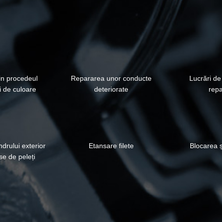
in procedeul
Repararea unor conducte
Lucrări de 
i de culoare
deteriorate
repa
ndrului exterior
Etansare filete
Blocarea ș
se de peleți