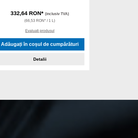
332,64 RON*
519,1
(inclusiv TVA)
(66,53 RON* / 1 L)
(10
Evaluati produsul
Ev
Adăugați în coșul de cumpărături
Adăugați în
Detalii