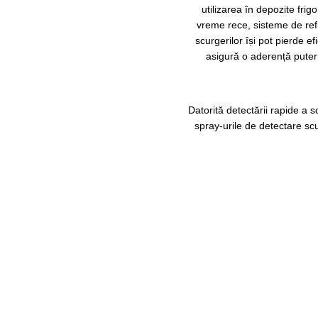
utilizarea în depozite frig
vreme rece, sisteme de refri
scurgerilor își pot pierde 
asigură o aderență puter
Datorită detectării rapide a s
spray-urile de detectare scu