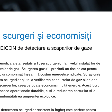
 scurgeri și economisiți
WEICON de detectare a scaparilor de gaze
odica a etanseitatii si lipsei scurgerilor la nivelul instalațiilor de
elor de gaz. Scurgerea gazului prezintă un risc ridicat pentru
ului comprimat înseamnă costuri energetice ridicate. Spray-urile
scurgerilor ajută la verificarea conductelor de gaz și de aer
scurgerilor, ceea ce poate economisi multă energie. Acest lucru
cese operaționale durabile, ci și la reducerea costurilor și la
îmbunătățirea amprentei ecologice.
etectarea scurgerilor rezistent la îngheț este perfect pentru