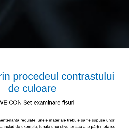
rin procedeul contrastului
de culoare
WEICON Set examinare fisuri
 mentenanta regulate, unele materiale trebuie sa fie supuse unor
a includ de exemplu, furcile unui stivuitor sau alte părți metalice