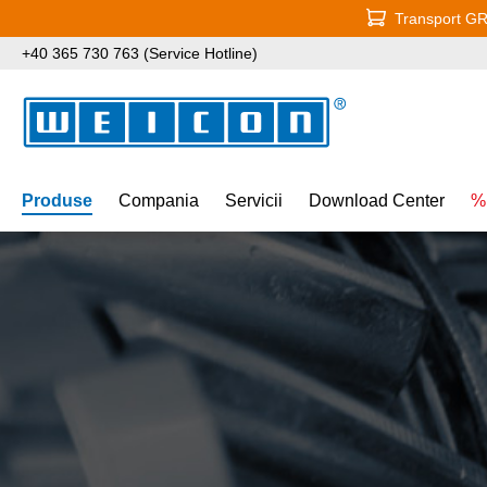
Transport GRA
i la conținutul principal
Sari la căutare
Sari la navigarea principală
+40 365 730 763 (Service Hotline)
Produse
Compania
Servicii
Download Center
%