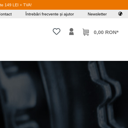
ste 149 LEI + TVA!
ontact
Întrebări frecvente și ajutor
Newsletter
Aveți 0 articole din lista de dorințe
0,00 RON*