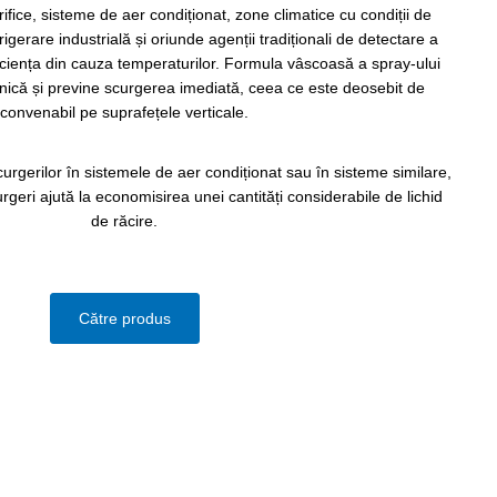
orifice, sisteme de aer condiționat, zone climatice cu condiții de
gerare industrială și oriunde agenții tradiționali de detectare a
eficiența din cauza temperaturilor. Formula vâscoasă a spray-ului
nică și previne scurgerea imediată, ceea ce este deosebit de
convenabil pe suprafețele verticale.
curgerilor în sistemele de aer condiționat sau în sisteme similare,
rgeri ajută la economisirea unei cantități considerabile de lichid
de răcire.
Către produs