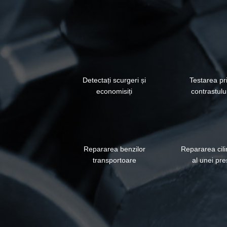
Detectați scurgeri și
Testarea pr
economisiți
contrastulu
Repararea benzilor
Repararea cili
transportoare
al unei pre