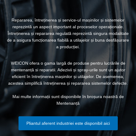
Repararea, întreținerea și service-ul mașinilor și sistemelor
reprezintă un aspect important al proceselor operaționale.
Întreținerea și repararea regulată reprezintă singura modalitate
de a asigura funcționarea fiabilă a utilajelor și buna desfășurare
a producției.
WEICON ofera o gama largă de produse pentru lucrările de
mentenanță si reparatii. Adezivii și spray-urile sunt un ajutor
eficient în întreținerea mașinilor și utilajelor. De asemenea,
acestea simplifică întreținerea și repararea sistemelor defecte.
Mai multe informații sunt disponibile în broșura noastră de
Mentenanță
Pliantul aferent industriei este disponibil aici