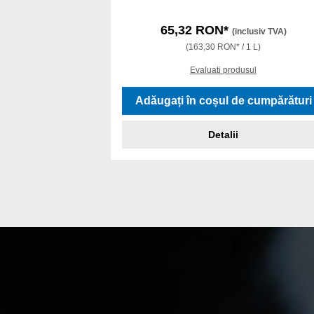
65,32 RON*
(inclusiv TVA)
(163,30 RON* / 1 L)
Evaluati produsul
Adăugați în coșul de cumpărături
Detalii