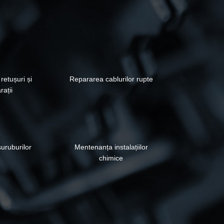
retușuri și
Repararea cablurilor rupte
rații
uruburilor
Mentenanța instalațiilor
chimice