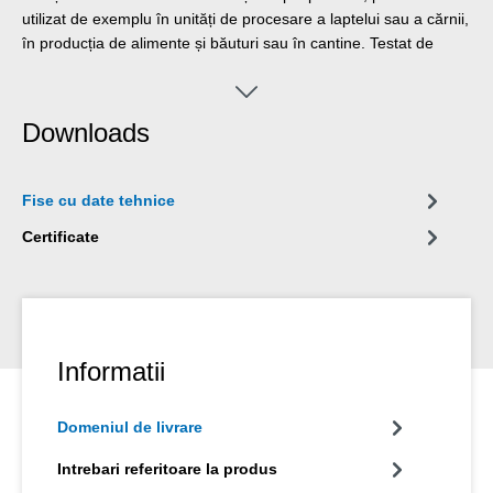
utilizat de exemplu în unități de procesare a laptelui sau a cărnii,
în producția de alimente și băuturi sau în cantine. Testat de
Institutul pentru Igienă din Regiunea Ruhr ("Hygiene-Institut des
Ruhrgebiets") în conformitate cu Ghidul pentru Evaluarea
igienică a lubrifianților în contact cu apa potabilă
Downloads
(Reglementările KTW) al Agenției Federale de Mediu din
Germania.
Fise cu date tehnice
Certificate
Informatii
Domeniul de livrare
Intrebari referitoare la produs