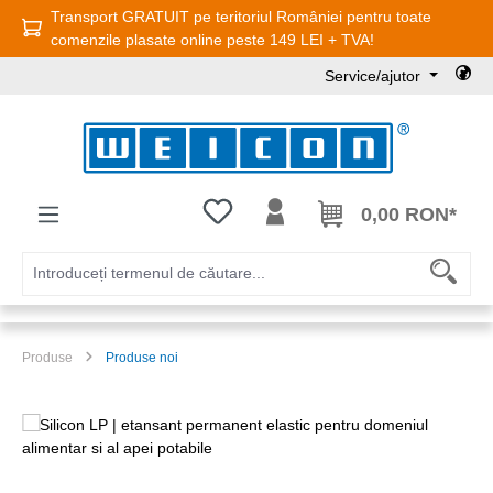
Transport GRATUIT pe teritoriul României pentru toate
Sari la conținutul principal
comenzile plasate online peste 149 LEI + TVA!
Service/ajutor
Aveți 0 articole din lista de dorințe
0,00 RON*
Produse
Produse noi
Sari peste galeria de imagini