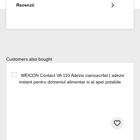
Recenzii
Sari peste galeria de produse
Customers also bought