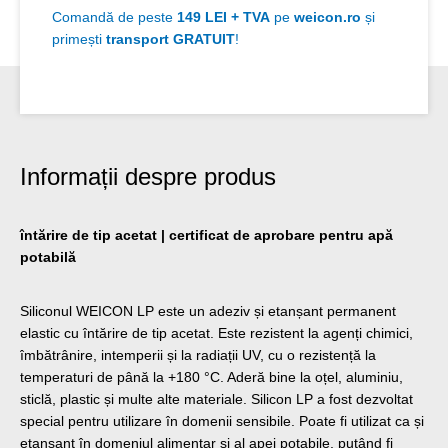
Comandă de peste
149 LEI + TVA
pe
weicon.ro
și
primești
transport GRATUIT
!
Informații despre produs
întărire de tip acetat | certificat de aprobare pentru apă
potabilă
Siliconul WEICON LP este un adeziv și etanșant permanent
elastic cu întărire de tip acetat. Este rezistent la agenți chimici,
îmbătrânire, intemperii și la radiații UV, cu o rezistență la
temperaturi de până la +180 °C. Aderă bine la oțel, aluminiu,
sticlă, plastic și multe alte materiale. Silicon LP a fost dezvoltat
special pentru utilizare în domenii sensibile. Poate fi utilizat ca și
etanșant în domeniul alimentar și al apei potabile, putând fi