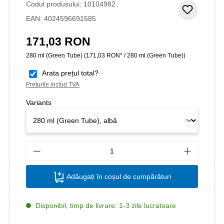
Codul produsului:
10104982
Adaugar
EAN:
4024596691585
171,03 RON
Preț obișnuit:
280 ml (Green Tube)
(171,03 RON* / 280 ml (Green Tube))
Arata prețul total?
Preturile includ TVA
Variants
Canti
Adăugați în coșul de cumpărături
Disponibil, timp de livrare: 1-3 zile lucratoare