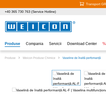
Transport GRA
i la conținutul principal
Sari la căutare
Sari la navigarea principală
+40 365 730 763 (Service Hotline)
Produse
Compania
Servicii
Download Center
%
Produse
Weicon Produse Chimice
Vaseline de înaltă perfomanță
Sari peste galeria de imagini