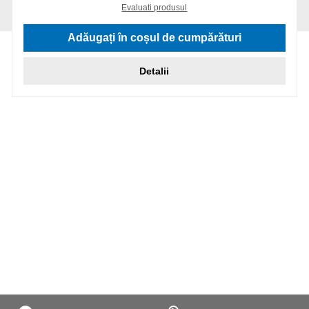
Evaluati produsul
Adăugați în coșul de cumpărături
Detalii