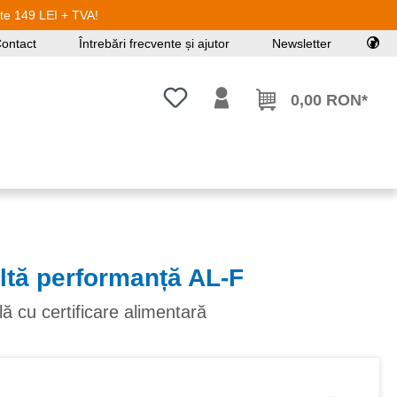
ste 149 LEI + TVA!
ontact
Întrebări frecvente și ajutor
Newsletter
Aveți 0 articole din lista de dorințe
0,00 RON*
altă performanță AL-F
lă cu certificare alimentară