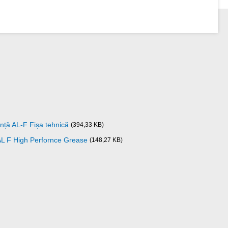
nță AL-F Fișa tehnică
(394,33 KB)
 AL F High Perfornce Grease
(148,27 KB)