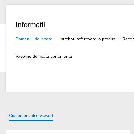
Informatii
Domeniul de livrare
Intrebari referitoare la produs
Recen
Vaseline de înaltă perfomanță
Customers also viewed
Sari peste galeria de produse