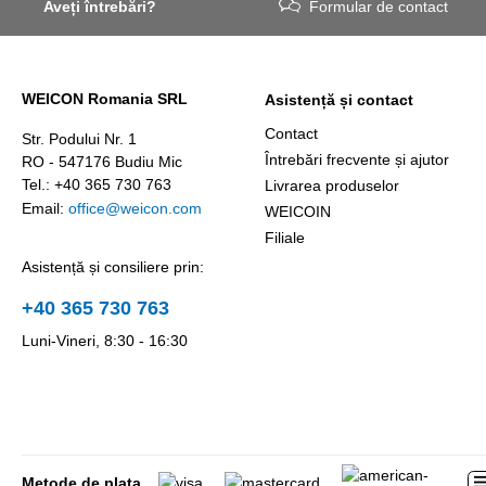
Aveți întrebări?
Formular de contact
WEICON Romania SRL
Asistență și contact
Contact
Str. Podului Nr. 1
Întrebări frecvente și ajutor
RO - 547176 Budiu Mic
Tel.: +40 365 730 763
Livrarea produselor
Email:
office@weicon.com
WEICOIN
Filiale
Asistență și consiliere prin:
+40 365 730 763
Luni-Vineri, 8:30 - 16:30
Metode de plata