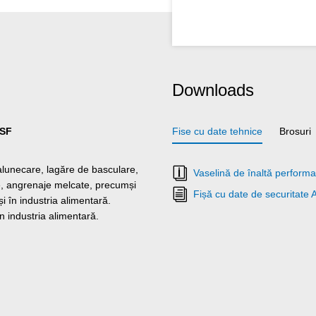
Downloads
NSF
Fise cu date tehnice
Brosuri
alunecare, lagăre de basculare,
Vaselină de înaltă performa
e, angrenaje melcate, precumși
Fișă cu date de securitate
și în industria alimentară.
în industria alimentară.