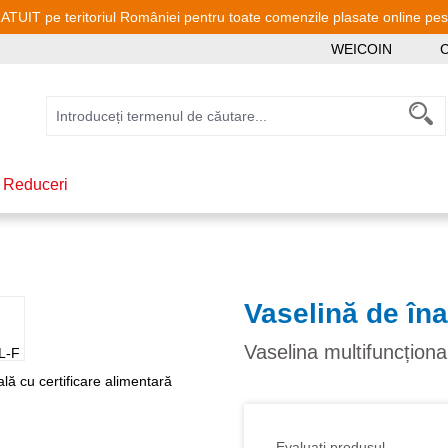
TUIT pe teritoriul României pentru toate comenzile plasate online pe
WEICOIN
C
 Reduceri
Vaselină de în
Vaselina multifuncționa
Evaluati produsul