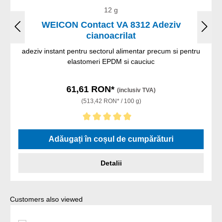
12 g
WEICON Contact VA 8312 Adeziv
cianoacrilat
adeziv instant pentru sectorul alimentar precum si pentru
elastomeri EPDM si cauciuc
61,61 RON*
(inclusiv TVA)
(513,42 RON* / 100 g)
Evaluarea medie de 5 din 5 stele
Adăugați în coșul de cumpărături
Detalii
Sari peste galeria de produse
Customers also viewed