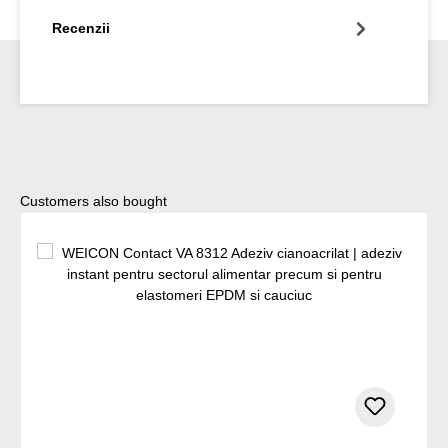
Recenzii
Sari peste galeria de produse
Customers also bought