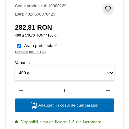
Codul produsului:
10000129
Adaugar
EAN:
4024596078423
282,81 RON
Preț obișnuit:
400 g
(70,70 RON* / 100 g)
Arata prețul total?
Preturile includ TVA
Variants
Canti
Adăugați în coșul de cumpărături
Disponibil, timp de livrare: 1-3 zile lucratoare