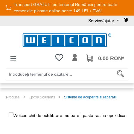
Transport GRATUIT pe teritoriul României pentru toate
Sari la conținutul principal
comenzile plasate online peste 149 LEI + TVA!
Service/ajutor
Aveți 0 articole din lista de dorințe
0,00 RON*
Produse
Epoxy Solutions
Sisteme de acoperire și reparații
Sari peste galeria de imagini