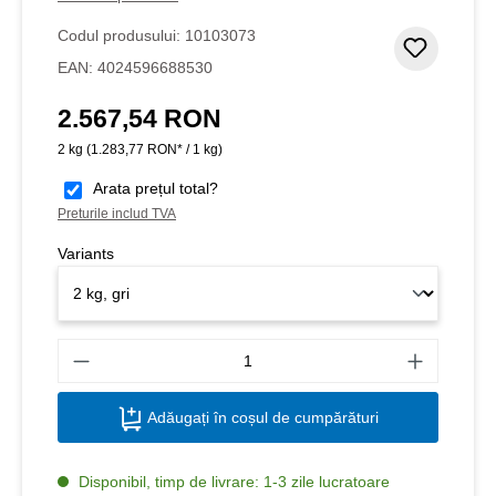
Codul produsului:
10103073
Adaugar
EAN:
4024596688530
2.567,54 RON
Preț obișnuit:
2 kg
(1.283,77 RON* / 1 kg)
Arata prețul total?
Preturile includ TVA
Variants
Canti
Adăugați în coșul de cumpărături
Disponibil, timp de livrare: 1-3 zile lucratoare