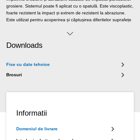
grosiere. Sistemul poate fi aplicat cu o spatulă. Este viscoplastic,
foarte rezistent la impact și extrem de rezistent la abraziune.
Este utilizat pentru acoperirea și căptușirea diferitelor suprafețe
și componente din instalațiile industriale. Acesta este utilizat, de
exemplu, pentru a proteja jgheaburile, coturile, buncărele,
cuvele, jgheaburile și multe alte sisteme de prelucrare care sunt
Downloads
expuse la abraziune și impact.
Fise cu date tehnice
Brosuri
Informatii
Domeniul de livrare