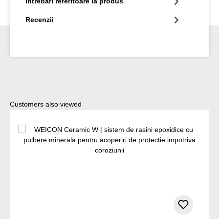
Intrebari referitoare la produs
Recenzii
Sari peste galeria de produse
Customers also viewed