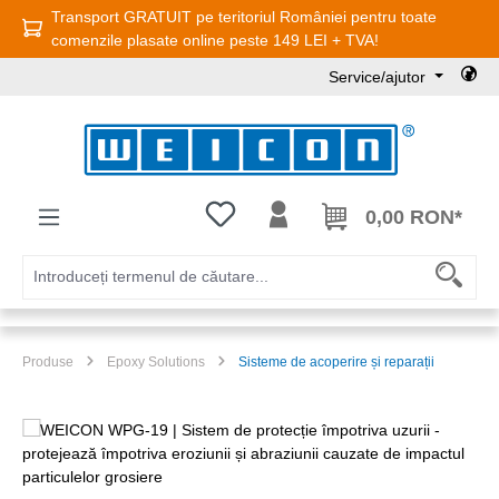
Transport GRATUIT pe teritoriul României pentru toate
Sari la conținutul principal
comenzile plasate online peste 149 LEI + TVA!
Service/ajutor
Aveți 0 articole din lista de dorințe
0,00 RON*
Produse
Epoxy Solutions
Sisteme de acoperire și reparații
Sari peste galeria de imagini