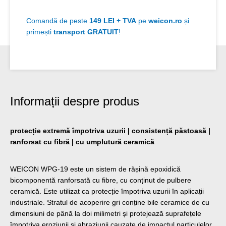
Comandă de peste
149 LEI + TVA
pe
weicon.ro
și
primești
transport GRATUIT
!
Informații despre produs
protecție extremă împotriva uzurii | consistență păstoasă |
ranforsat cu fibră | cu umplutură ceramică
WEICON WPG-19 este un sistem de rășină epoxidică
bicomponentă ranforsată cu fibre, cu conținut de pulbere
ceramică. Este utilizat ca protecție împotriva uzurii în aplicații
industriale. Stratul de acoperire gri conține bile ceramice de cu
dimensiuni de până la doi milimetri și protejează suprafețele
împotriva eroziunii și abraziunii cauzate de impactul particulelor