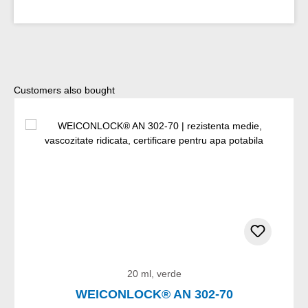
Sari peste galeria de produse
Customers also bought
20 ml, verde
WEICONLOCK® AN 302-70