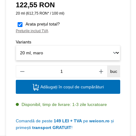
122,55 RON
Preț obișnuit:
20 ml
(612,75 RON* / 100 ml)
Arata prețul total?
Preturile includ TVA
Variants
Canti
buc
Adăugați în coșul de cumpărături
Disponibil, timp de livrare: 1-3 zile lucratoare
Comandă de peste
149 LEI + TVA
pe
weicon.ro
și
primești
transport GRATUIT
!