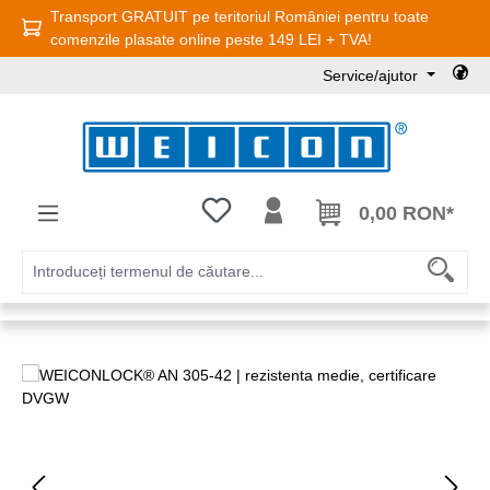
Transport GRATUIT pe teritoriul României pentru toate
Sari la conținutul principal
comenzile plasate online peste 149 LEI + TVA!
Service/ajutor
Aveți 0 articole din lista de dorințe
0,00 RON*
Sari peste galeria de imagini