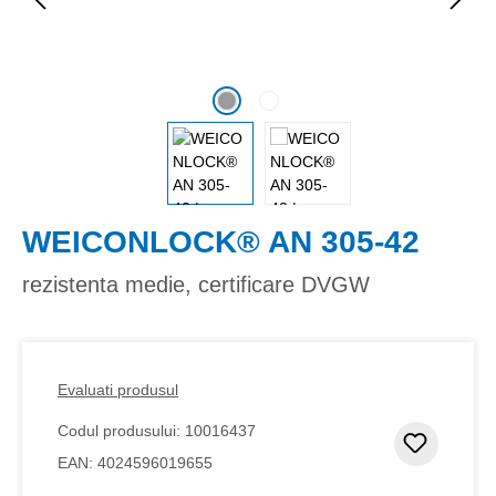
WEICONLOCK® AN 305-42
rezistenta medie, certificare DVGW
Evaluati produsul
Codul produsului:
10016437
Adaugar
EAN:
4024596019655