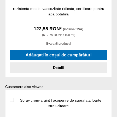
rezistenta medie, vascozitate ridicata, certificare pentru
apa potabila
122,55 RON*
(inclusiv TVA)
(612,75 RON* / 100 ml)
Evaluati produsul
Adăugați în coșul de cumpărături
Detalii
Sari peste galeria de produse
Customers also viewed