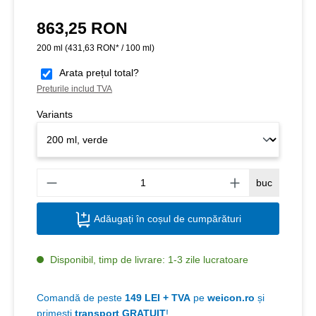
863,25 RON
Preț obișnuit:
200 ml
(431,63 RON* / 100 ml)
Arata prețul total?
Preturile includ TVA
Variants
Canti
buc
Adăugați în coșul de cumpărături
Disponibil, timp de livrare: 1-3 zile lucratoare
Comandă de peste
149 LEI + TVA
pe
weicon.ro
și
primești
transport GRATUIT
!