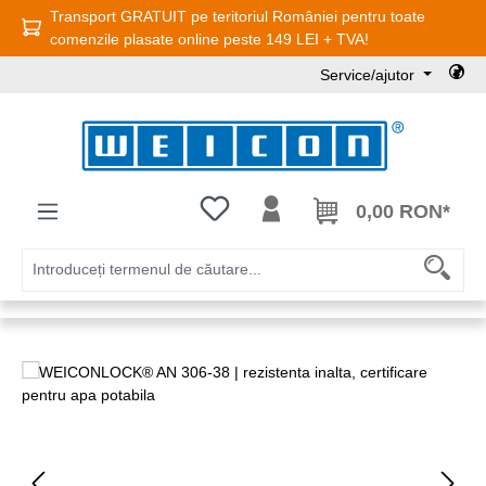
Transport GRATUIT pe teritoriul României pentru toate
Sari la conținutul principal
comenzile plasate online peste 149 LEI + TVA!
Service/ajutor
Aveți 0 articole din lista de dorințe
0,00 RON*
Sari peste galeria de imagini