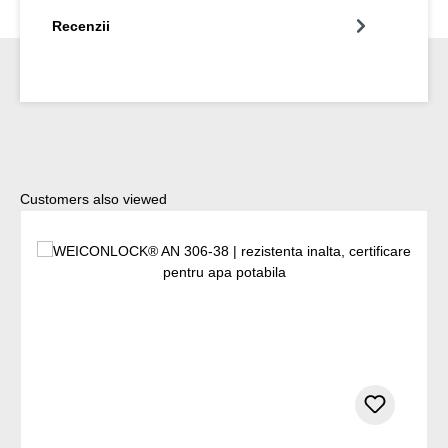
Recenzii
Sari peste galeria de produse
Customers also viewed