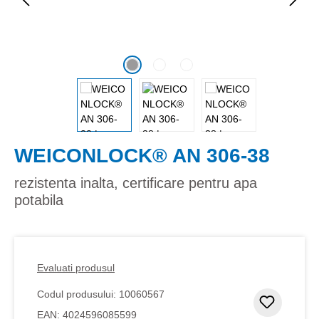
WEICONLOCK® AN 306-38
rezistenta inalta, certificare pentru apa
potabila
Evaluati produsul
Codul produsului:
10060567
Adaugar
EAN:
4024596085599