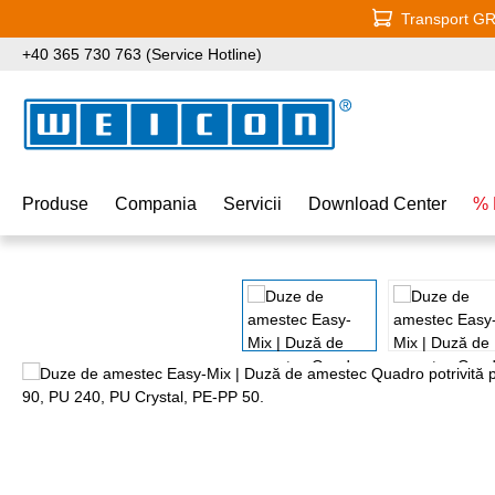
Transport GRA
i la conținutul principal
Sari la căutare
Sari la navigarea principală
+40 365 730 763 (Service Hotline)
Produse
Compania
Servicii
Download Center
% 
Sari peste galeria de imagini