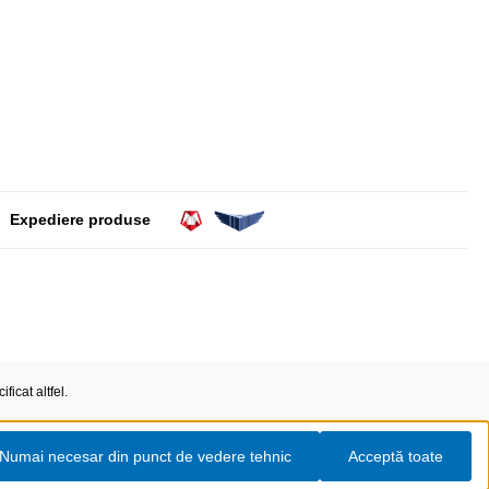
Expediere produse
ficat altfel.
Numai necesar din punct de vedere tehnic
Acceptă toate