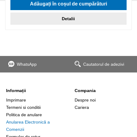
Adăugați în coșul de cumpărături
Detalii
WhatsApp
Cautatorul de adezivi
Informații
Compania
Imprimare
Despre noi
Termeni si conditii
Cariera
Politica de anulare
Anularea Electronică a
Comenzii
Formular de retur