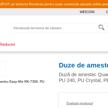
TUIT pe teritoriul României pentru toate comenzile plasate online pe
WEICOIN
C
Reduceri
Duze de amest
Duză de amestec Quadr
PU 240, PU Crystal, P
Evaluati produsul