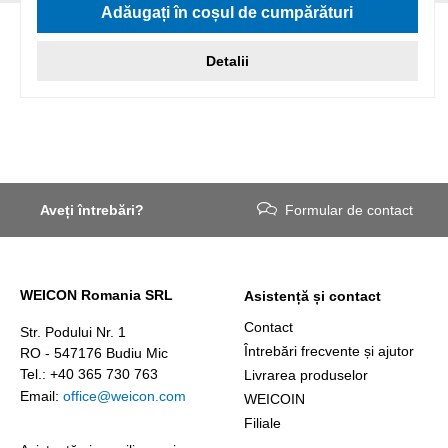
Adăugați în coșul de cumpărături
Detalii
Aveți întrebări?
Formular de contact
WEICON Romania SRL
Asistență și contact
Contact
Str. Podului Nr. 1
Întrebări frecvente și ajutor
RO - 547176 Budiu Mic
Tel.: +40 365 730 763
Livrarea produselor
Email:
office@weicon.com
WEICOIN
Filiale