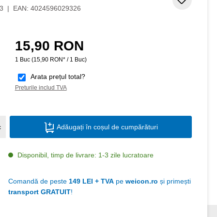
Adaugar
3
|
EAN:
4024596029326
15,90 RON
Preț obișnuit:
1 Buc
(15,90 RON* / 1 Buc)
Arata prețul total?
Preturile includ TVA
Cantitate produs: Introduceți cantitatea do
c
Adăugați în coșul de cumpărături
Disponibil, timp de livrare: 1-3 zile lucratoare
Comandă de peste
149 LEI + TVA
pe
weicon.ro
și primești
transport GRATUIT
!