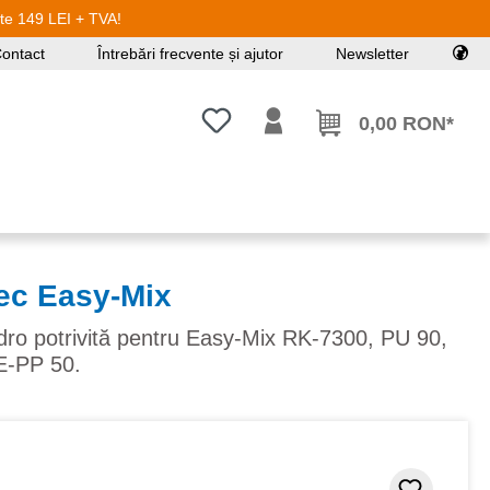
ste 149 LEI + TVA!
ontact
Întrebări frecvente și ajutor
Newsletter
Aveți 0 articole din lista de dorințe
0,00 RON*
ec Easy-Mix
o potrivită pentru Easy-Mix RK-7300, PU 90,
E-PP 50.