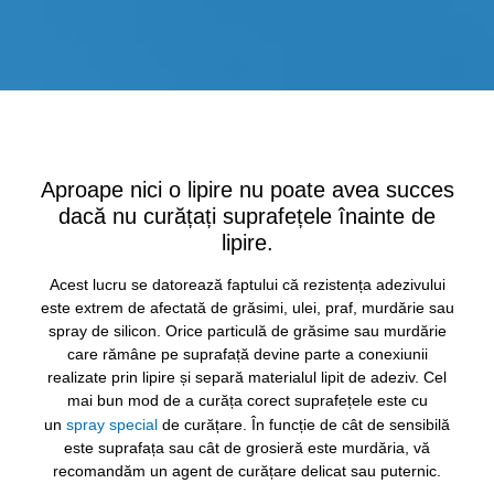
Sari peste galeria de imagini
Aproape nici o lipire nu poate avea succes
dacă nu curățați suprafețele înainte de
lipire.
Acest lucru se datorează faptului că rezistența adezivului
este extrem de afectată de grăsimi, ulei, praf, murdărie sau
spray de silicon. Orice particulă de grăsime sau murdărie
care rămâne pe suprafață devine parte a conexiunii
realizate prin lipire și separă materialul lipit de adeziv. Cel
mai bun mod de a curăța corect suprafețele este cu
un
spray special
de curățare. În funcție de cât de sensibilă
este suprafața sau cât de grosieră este murdăria, vă
recomandăm un agent de curățare delicat sau puternic.