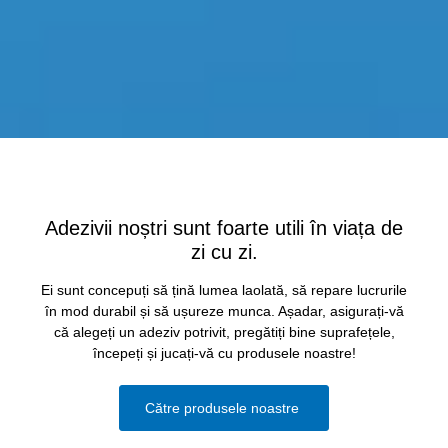
Adezivii noștri sunt foarte utili în viața de
zi cu zi.
Ei sunt concepuți să țină lumea laolată, să repare lucrurile
în mod durabil și să ușureze munca. Așadar, asigurați-vă
că alegeți un adeziv potrivit, pregătiți bine suprafețele,
începeți și jucați-vă cu produsele noastre!
Către produsele noastre