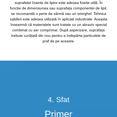
suprafeței înainte de lipire este adesea foarte utilă. În
funcție de dimensiunea sau suprafața componentei de lipit,
se recomandă o perie de sârmă sau un șmirghel. Tehnica
sablării este adesea utilizată în aplicații industriale. Aceasta
înseamnă că materialele sunt tratate cu un abraziv special
combinat cu aer comprimat. După asperizare, suprafața
trebuie curățată din nou pentru a îndepărta particulele de
praf de pe aceasta.
4. Sfat
Primer