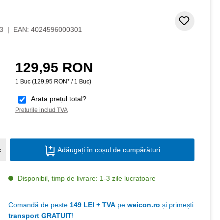
 stele
Adaugar
3
|
EAN:
4024596000301
129,95 RON
Preț obișnuit:
1 Buc
(129,95 RON* / 1 Buc)
Arata prețul total?
Preturile includ TVA
Cantitate produs: Introduceți cantitatea do
c
Adăugați în coșul de cumpărături
Disponibil, timp de livrare: 1-3 zile lucratoare
Comandă de peste
149 LEI + TVA
pe
weicon.ro
și primești
transport GRATUIT
!