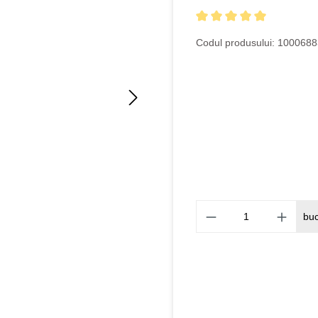
Evaluarea medie de 5 din 5
Codul produsului:
1000688
bu