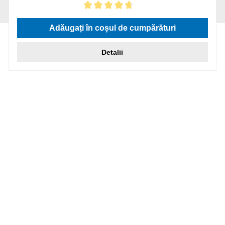
Evaluarea medie de 4.75 din 5 stele
Adăugați în coșul de cumpărături
Detalii