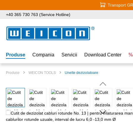
Transport GRA
i la conținutul principal
Sari la căutare
Sari la navigarea principală
+40 365 730 763 (Service Hotline)
Produse
Compania
Servicii
Download Center
%
Produse
WEICON TOOLS
Unelte dezizolatoare
Sari peste galeria de imagini