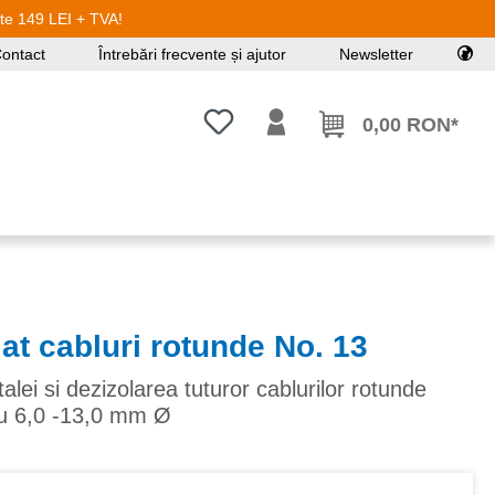
ste 149 LEI + TVA!
ontact
Întrebări frecvente și ajutor
Newsletter
Aveți 0 articole din lista de dorințe
0,00 RON*
lat cabluri rotunde No. 13
alei si dezizolarea tuturor cablurilor rotunde
cru 6,0 -13,0 mm Ø