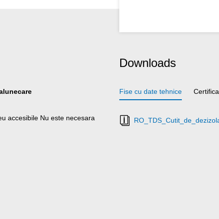
Downloads
-alunecare
Fise cu date tehnice
Certific
greu accesibile Nu este necesara
RO_TDS_Cutit_de_dezizola