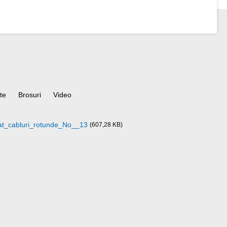
ate
Brosuri
Video
t_cabluri_rotunde_No__13
(607,28 KB)