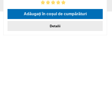
Evaluarea medie de 5 din 5 stele
Adăugați în coșul de cumpărături
Detalii