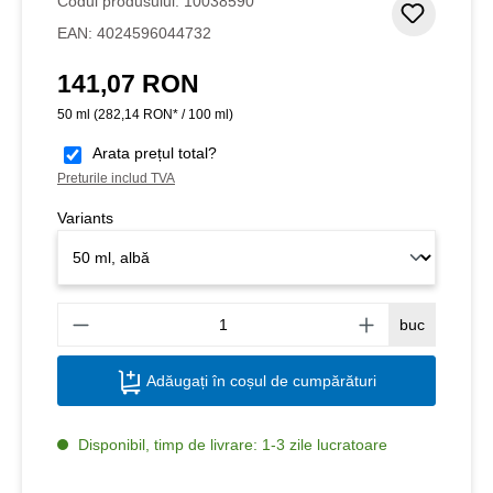
Codul produsului:
10038590
Adaugar
EAN:
4024596044732
141,07 RON
Preț obișnuit:
50 ml
(282,14 RON* / 100 ml)
Arata prețul total?
Preturile includ TVA
Variants
Canti
buc
Adăugați în coșul de cumpărături
Disponibil, timp de livrare: 1-3 zile lucratoare