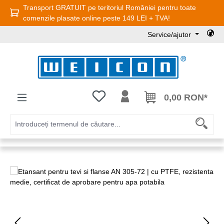
Transport GRATUIT pe teritoriul României pentru toate
Sari la conținutul principal
comenzile plasate online peste 149 LEI + TVA!
Service/ajutor
Aveți 0 articole din lista de dorințe
0,00 RON*
Sari peste galeria de imagini