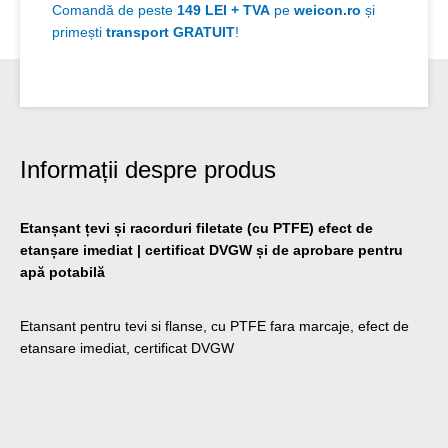
Comandă de peste
149 LEI + TVA
pe
weicon.ro
și
primești
transport GRATUIT
!
Informații despre produs
Etanșant țevi și racorduri filetate (cu PTFE) efect de
etanșare imediat | certificat DVGW și de aprobare pentru
apă potabilă
Etansant pentru tevi si flanse, cu PTFE fara marcaje, efect de
etansare imediat, certificat DVGW