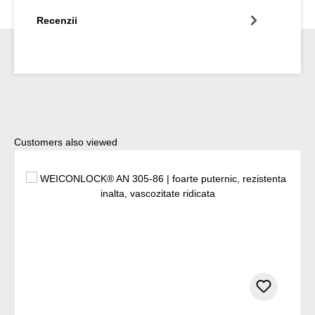
Recenzii
Sari peste galeria de produse
Customers also viewed