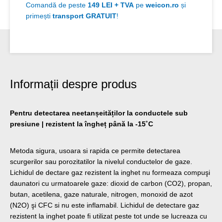
Comandă de peste
149 LEI + TVA
pe
weicon.ro
și
primești
transport GRATUIT
!
Informații despre produs
Pentru detectarea neetanșeităților la conductele sub
presiune | rezistent la îngheț până la -15˚C
Metoda sigura, usoara si rapida ce permite detectarea
scurgerilor sau porozitatilor la nivelul conductelor de gaze.
Lichidul de dectare gaz rezistent la inghet nu formeaza compuşi
daunatori cu urmatoarele gaze: dioxid de carbon (CO2), propan,
butan, acetilena, gaze naturale, nitrogen, monoxid de azot
(N2O) şi CFC si nu este inflamabil. Lichidul de detectare gaz
rezistent la inghet poate fi utilizat peste tot unde se lucreaza cu