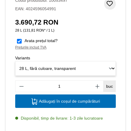
Codul produsului:
10053497
Adaugar
EAN:
4024596054991
3.690,72 RON
Preț obișnuit:
28 L
(131,81 RON* / 1 L)
Arata prețul total?
Preturile includ TVA
Variants
Canti
buc
Adăugați în coșul de cumpărături
Disponibil, timp de livrare: 1-3 zile lucratoare