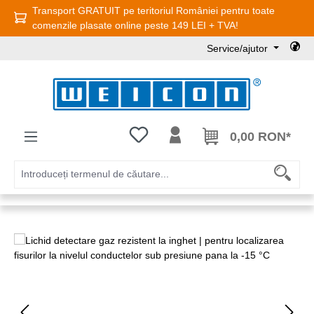
Transport GRATUIT pe teritoriul României pentru toate
Sari la conținutul principal
comenzile plasate online peste 149 LEI + TVA!
Service/ajutor
Aveți 0 articole din lista de dorințe
0,00 RON*
Sari peste galeria de imagini