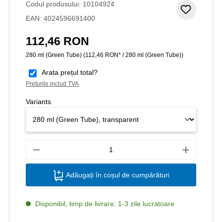
Codul produsului:
10104924
Adaugar
EAN:
4024596691400
112,46 RON
Preț obișnuit:
280 ml (Green Tube)
(112,46 RON* / 280 ml (Green Tube))
Arata prețul total?
Preturile includ TVA
Variants
Canti
Adăugați în coșul de cumpărături
Disponibil, timp de livrare: 1-3 zile lucratoare