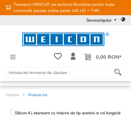
Transport GRATUIT pe teritoriul României pentru toate
Sari la conținutul principal
comenzile plasate online peste 149 LEI + TVA!
Service/ajutor
Aveți 0 articole din lista de dorințe
0,00 RON*
Produse
Produse noi
Sari peste galeria de imagini