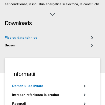
aer conditionat, in industria energetica si electrica, la constructia
de standuri expozitionale si de prezentare in magazine si in
multe alte aplicatii industriale.
Downloads
Fise cu date tehnice
Brosuri
Informatii
Domeniul de livrare
Intrebari referitoare la produs
Recenzii