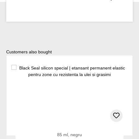
Sari peste galeria de produse
Customers also bought
85 ml, negru