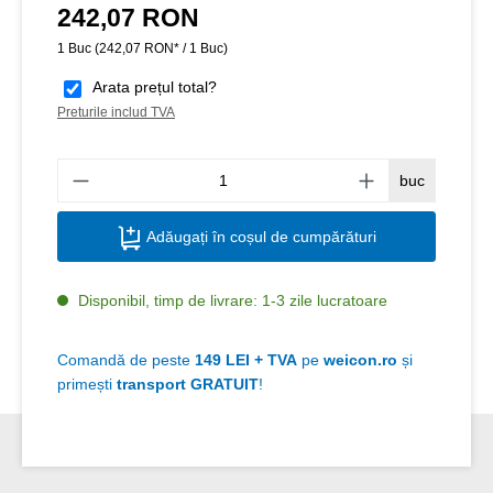
242,07 RON
Preț obișnuit:
1 Buc
(242,07 RON* / 1 Buc)
Arata prețul total?
Preturile includ TVA
Canti
buc
Adăugați în coșul de cumpărături
Disponibil, timp de livrare: 1-3 zile lucratoare
Comandă de peste
149 LEI + TVA
pe
weicon.ro
și
primești
transport GRATUIT
!