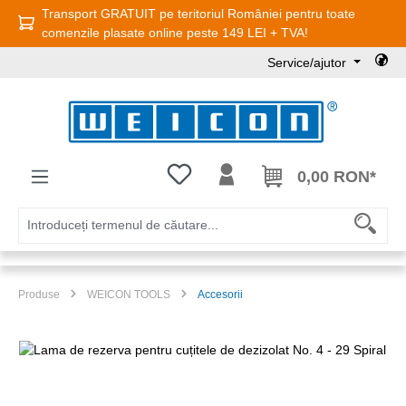
Transport GRATUIT pe teritoriul României pentru toate
Sari la conținutul principal
comenzile plasate online peste 149 LEI + TVA!
Service/ajutor
Aveți 0 articole din lista de dorințe
0,00 RON*
Produse
WEICON TOOLS
Accesorii
Sari peste galeria de imagini