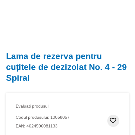
Lama de rezerva pentru
cuțitele de dezizolat No. 4 - 29
Spiral
Evaluati produsul
Codul produsului:
10058057
Adaugar
EAN:
4024596081133