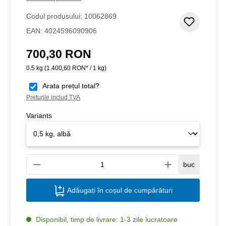
Codul produsului:
10062869
Adaugar
EAN:
4024596090906
700,30 RON
Preț obișnuit:
0.5 kg
(1.400,60 RON* / 1 kg)
Arata prețul total?
Preturile includ TVA
Variants
Canti
buc
Adăugați în coșul de cumpărături
Disponibil, timp de livrare: 1-3 zile lucratoare