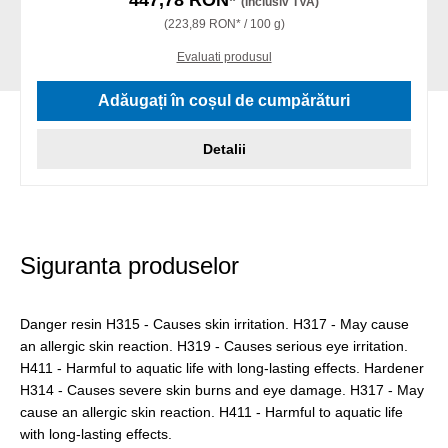
447,78 RON*
(inclusiv TVA)
(223,89 RON* / 100 g)
Evaluati produsul
Adăugați în coșul de cumpărături
Detalii
Siguranta produselor
Danger resin H315 - Causes skin irritation. H317 - May cause
an allergic skin reaction. H319 - Causes serious eye irritation.
H411 - Harmful to aquatic life with long-lasting effects. Hardener
H314 - Causes severe skin burns and eye damage. H317 - May
cause an allergic skin reaction. H411 - Harmful to aquatic life
with long-lasting effects.