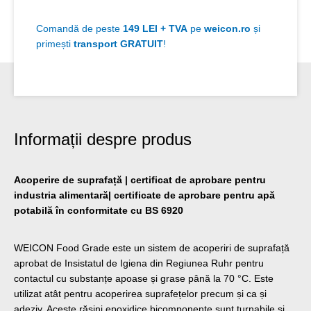
Comandă de peste
149 LEI + TVA
pe
weicon.ro
și
primești
transport GRATUIT
!
Informații despre produs
Acoperire de suprafață | certificat de aprobare pentru
industria alimentară| certificate de aprobare pentru apă
potabilă în conformitate cu BS 6920
WEICON Food Grade este un sistem de acoperiri de suprafață
aprobat de Insistatul de Igiena din Regiunea Ruhr pentru
contactul cu substanțe apoase și grase până la 70 °C. Este
utilizat atât pentru acoperirea suprafețelor precum și ca și
adeziv. Aceste rășini epoxidice bicomponente sunt turnabile și