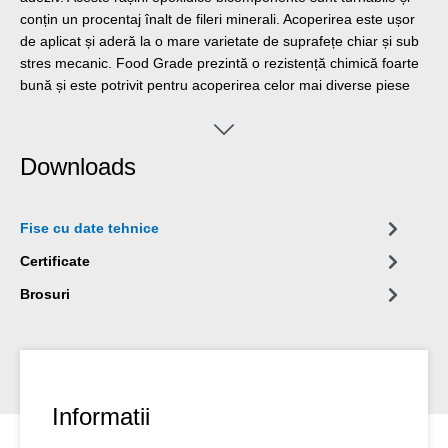
conțin un procentaj înalt de fileri minerali. Acoperirea este ușor
de aplicat și aderă la o mare varietate de suprafețe chiar și sub
stres mecanic. Food Grade prezintă o rezistență chimică foarte
bună și este potrivit pentru acoperirea celor mai diverse piese
de la pompe, la sisteme transportoare, șuruburi de ridicare,
buncăre, rezervoare și conducte. Grație certificării pentru
industria alimentară, acoperirea este potrivită în aplicații din
Downloads
sectorul apei potabile, din industria băuturilor, industria
farmaceutică, industria chimică, bucătării comerciale, brutării
sau în producția de alimente. WEICON Food Grade poate fi
Fise cu date tehnice
utilizat singur sau în combinație cu alte tipuri de Metale Plastice
pentru obținerea unor sisteme de acoperire de suprafață
Certificate
complexe
Brosuri
Informatii