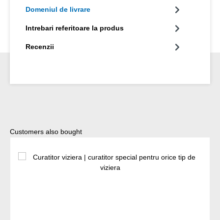
Domeniul de livrare
Intrebari referitoare la produs
Recenzii
Sari peste galeria de produse
Customers also bought