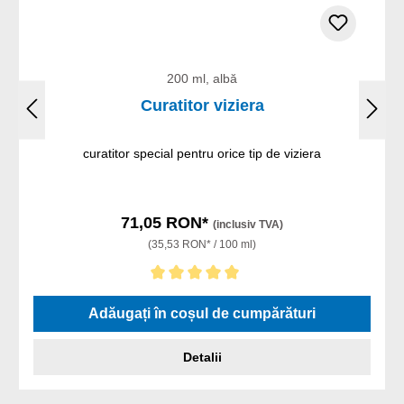
200 ml, albă
Curatitor viziera
curatitor special pentru orice tip de viziera
71,05 RON*
(inclusiv TVA)
(35,53 RON* / 100 ml)
Evaluarea medie de 5 din 5 stele
Adăugați în coșul de cumpărături
Detalii