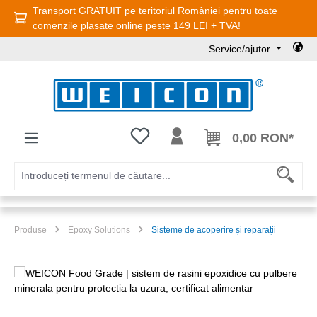
Transport GRATUIT pe teritoriul României pentru toate
Sari la conținutul principal
comenzile plasate online peste 149 LEI + TVA!
Service/ajutor
Aveți 0 articole din lista de dorințe
0,00 RON*
Produse
Epoxy Solutions
Sisteme de acoperire și reparații
Sari peste galeria de imagini