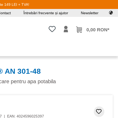
ste 149 LEI + TVA!
ontact
Întrebări frecvente și ajutor
Newsletter
Aveți 0 articole din lista de dorințe
0,00 RON*
 AN 301-48
ficare pentru apa potabila
Adaugar
7
|
EAN:
4024596025397