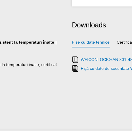
Downloads
zistent la temperaturi înalte |
Fise cu date tehnice
Certific
WEICONLOCK® AN 301-48 F
la temperaturi inalte, certificat
Fișă cu date de securita