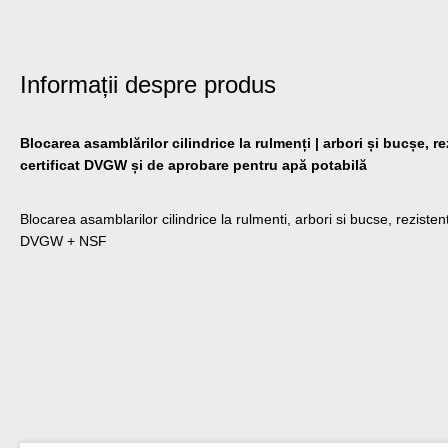
Informații despre produs
Blocarea asamblărilor cilindrice la rulmenți | arbori și bucșe, re
certificat DVGW și de aprobare pentru apă potabilă
Blocarea asamblarilor cilindrice la rulmenti, arbori si bucse, rezistent 
DVGW + NSF