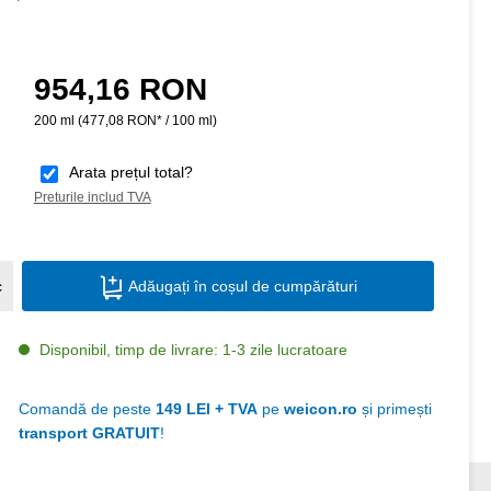
954,16 RON
Preț obișnuit:
200 ml
(477,08 RON* / 100 ml)
Arata prețul total?
Preturile includ TVA
Cantitate produs: Introduceți cantitatea do
c
Adăugați în coșul de cumpărături
Disponibil, timp de livrare: 1-3 zile lucratoare
Comandă de peste
149 LEI + TVA
pe
weicon.ro
și primești
transport GRATUIT
!