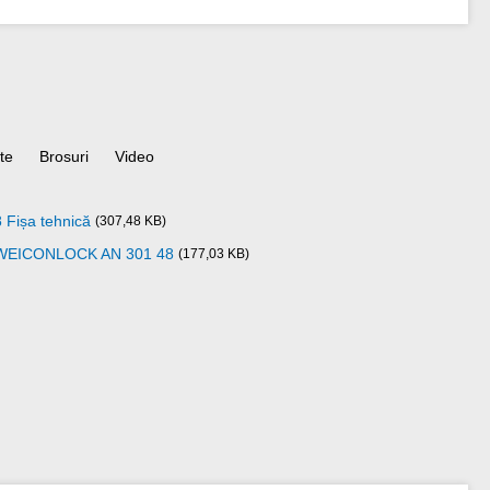
ate
Brosuri
Video
ișa tehnică
(307,48 KB)
te WEICONLOCK AN 301 48
(177,03 KB)