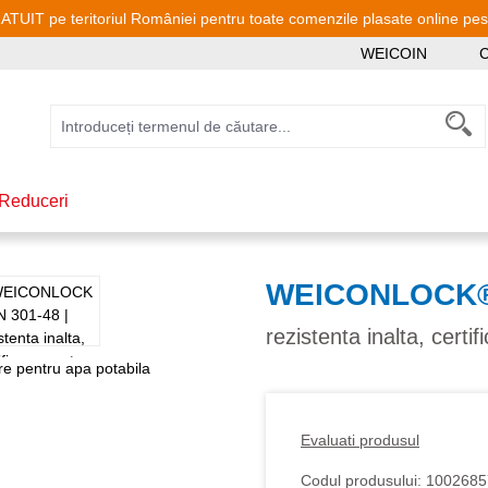
TUIT pe teritoriul României pentru toate comenzile plasate online pe
WEICOIN
C
Reduceri
WEICONLOCK®
rezistenta inalta, certi
Evaluati produsul
Codul produsului:
1002685