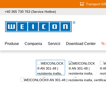
Transport GRA
i la conținutul principal
Sari la căutare
Sari la navigarea principală
+40 365 730 763 (Service Hotline)
Produse
Compania
Servicii
Download Center
% 
Sari peste galeria de imagini