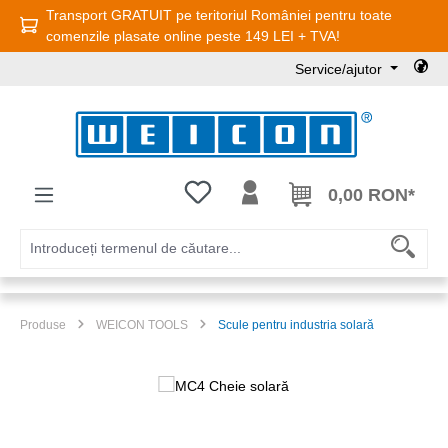
Transport GRATUIT pe teritoriul României pentru toate
Sari la conținutul principal
comenzile plasate online peste 149 LEI + TVA!
Service/ajutor
Aveți 0 articole din lista de dorințe
0,00 RON*
Produse
WEICON TOOLS
Scule pentru industria solară
Sari peste galeria de imagini