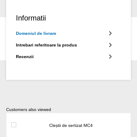
Informatii
Domeniul de livrare
Intrebari referitoare la produs
Recenzii
Sari peste galeria de produse
Customers also viewed