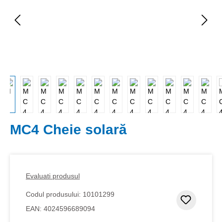
MC4 Cheie solară
Evaluati produsul
Codul produsului:
10101299
Adaugar
EAN:
4024596689094